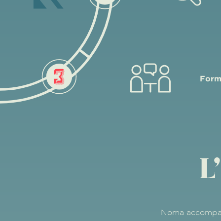
Form
L
Noma accompagn