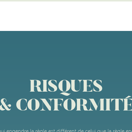
RISQUES
& CONFORMIT
qui engendre la règle est différent de celui que la règle e