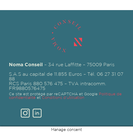
Noma Conseil
– 34 rue Laffitte – 75009 Paris
S.A.S au capital de 11.855 Euros – Tél. 06 27 31 07
88
RCS Paris 880 576 475 – TVA intracomm.
FR9880576475
Ce site est protégé par reCAPTCHA et Google
Politique de
confidentialité
et
Conditions d'utilisation
Manage consent